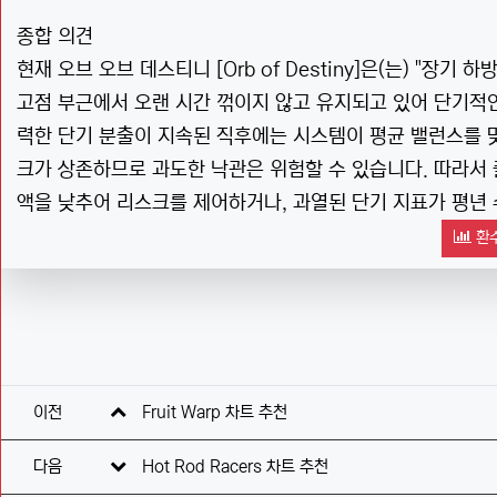
종합 의견
현재 오브 오브 데스티니 [Orb of Destiny]은(는) "장
고점 부근에서 오랜 시간 꺾이지 않고 유지되고 있어 단기적
력한 단기 분출이 지속된 직후에는 시스템이 평균 밸런스를 
크가 상존하므로 과도한 낙관은 위험할 수 있습니다. 따라서
액을 낮추어 리스크를 제어하거나, 과열된 단기 지표가 평년
환
관련자료
이전
Fruit Warp 차트 추천
다음
Hot Rod Racers 차트 추천