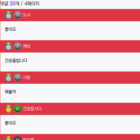
댓글
20
개 / 4페이지
도사님의 댓글
도사
좋아요
깨비님의 댓글
깨비
건승을빕니다
사탕님의 댓글
사탕
해볼까
건승합시다님의 댓글
건승합시다
좋아요
망치뿅님의 댓글