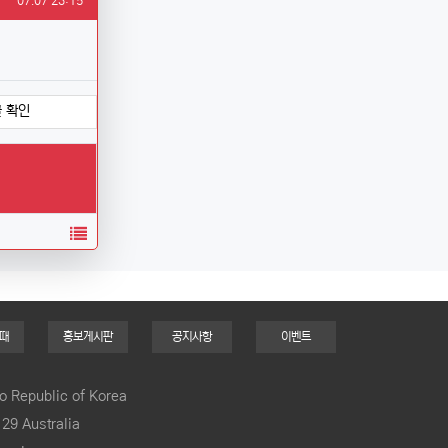
07.07 23:15
 확인
목록
때
홍보게시판
공지사항
이벤트
o Republic of Korea
29 Australia