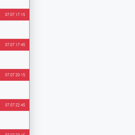
작성일
07.07 17:15
작성일
07.07 17:45
작성일
07.07 20:15
작성일
07.07 22:45
작성일