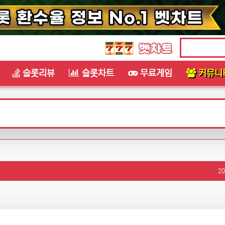
슬롯리뷰
슬롯차트
무료게임
커뮤니
작
20