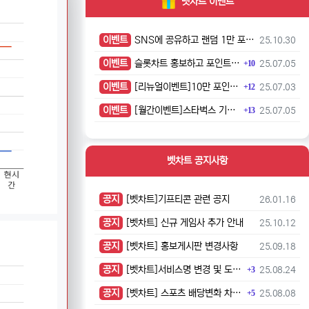
벳차트 이벤트
등록일
이벤트
SNS에 공유하고 랜덤 1만 포인트 받자!
25.10.30
댓글
등록일
이벤트
슬롯차트 홍보하고 포인트 받자
10
25.07.05
댓글
등록일
이벤트
[리뉴얼이벤트]10만 포인트를 찾아서~
12
25.07.03
댓글
등록일
이벤트
[월간이벤트]스타벅스 기프티콘 이벤트
13
25.07.05
벳차트 공지사항
등록일
공지
[벳차트]기프티콘 관련 공지
26.01.16
등록일
공지
[벳차트] 신규 게임사 추가 안내
25.10.12
등록일
공지
[벳차트] 홍보게시판 변경사항
25.09.18
댓글
등록일
공지
[벳차트]서비스명 변경 및 도메인 안내
3
25.08.24
댓글
등록일
공지
[벳차트] 스포츠 배당변화 차트 기능 추가
5
25.08.08