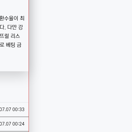
당일환수율이 최
. 다만 강
어뜨릴 리스
로 베팅 금
07.07 00:33
07.07 00:24