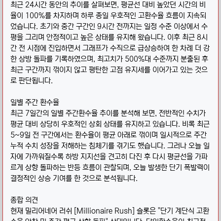
최근 24시간 동안의 추이를 살펴보면, 평균선 대비 높았던 시간의 비
율이 100%를 차지하며 하루 종일 우호적인 고환수율 흐름이 지속되
었습니다. 초기와 중간 구간인 9시간 전까지는 일정 수준 이상에서 수
평을 그리며 안정적이고 높은 상태를 유지해 왔습니다. 이후 최근 8시
간 전 시점에 진입하면서 그래프가 수직으로 급상승하여 한 차례 더 강
한 상방 돌파를 기록하였으며, 최고치가 500%대 수준까지 분출된 후
최근 구간까지 꺾이지 않고 평탄한 고점 유지세를 이어가고 있는 것으
로 판단됩니다.
일별 주간 환수율
최근 7일간의 일별 주간환수율 추이를 분석해 보면, 전반적인 수치가
평균 대비 상당히 우호적인 상회 상태를 유지하고 있습니다. 비록 최근
5~9일 전 구간에서는 환수율이 평균 아래로 꺾이며 일시적으로 주간
누적 수치 성장을 저해하는 침체기를 겪기도 했습니다. 그러나 오늘 일
자에 가까워질수록 하방 지지선을 견고히 다진 후 다시 평균선을 가파
르게 상향 돌파하는 반등 흐름이 관찰되며, 오늘 발생한 단기 폭발력이
결정적인 상승 기여를 한 것으로 분석됩니다.
종합 의견
현재 밀리어네어 러쉬 [Millionaire Rush] 슬롯은 "단기 계단식 고환