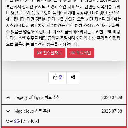
수율 안착 및 주간 평균 상향 돌파" 상태입니다. 당일환수율이 최고점
부근에서 장시간 유지되고 있고 주간 지표 역시 완연한 회복세를 그리
며 평균을 크게 웃돌고 있어 플레이하기에 긍정적인 타이밍인 것으로
해석됩니다. 다만 강력한 단기 분출 상태가 오랜 시간 지속된 이후에는
시스템이 다시 평균치로 회수하려는 강한 하방 조정 리스크가 뒤따를
수 있음을 명심해야 합니다. 따라서 플레이어께서는 무리한 고액 베팅
보다는 소액 위주로 베팅 금액을 조절하며 현재의 상승 주기를 안정적
으로 활용하는 보수적인 접근을 권장합니다.
환수율차트
무료게임
2
추천
SNS 공유
관련자료
작성일
Legacy of Egypt 차트 추천
2026.07.08
작성일
Magicious 차트 추천
2026.07.08
댓글
25
개 / 5페이지