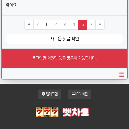
좋아요
(current)
1
2
3
4
5
새로운 댓글 확인
로그인한 회원만 댓글 등록이 가능합니다.
목
텔레그램
PC 버전