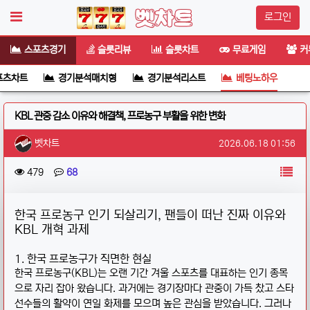
로그인
스포츠경기
슬롯리뷰
슬롯차트
무료게임
커
포츠차트
경기분석매치형
경기분석리스트
베팅노하우
KBL 관중 감소 이유와 해결책, 프로농구 부활을 위한 변화
작성자 정보
작성
작성일
벳차트
2026.06.18 01:56
컨텐츠 정보
목
조회
댓글
479
68
본문
한국 프로농구 인기 되살리기, 팬들이 떠난 진짜 이유와
KBL 개혁 과제
1. 한국 프로농구가 직면한 현실
한국 프로농구(KBL)는 오랜 기간 겨울 스포츠를 대표하는 인기 종목
으로 자리 잡아 왔습니다. 과거에는 경기장마다 관중이 가득 찼고 스타
선수들의 활약이 연일 화제를 모으며 높은 관심을 받았습니다. 그러나