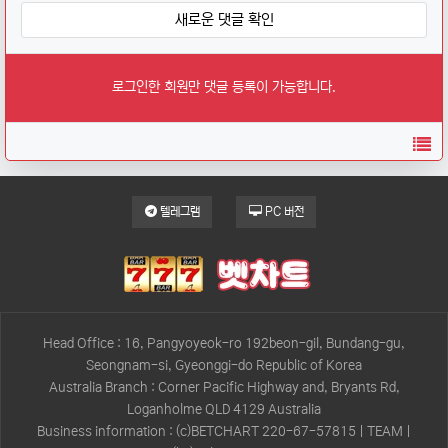
새로운 댓글 확인
로그인한 회원만 댓글 등록이 가능합니다.
목
텔레그램
PC 버전
Head Office : 16, Pangyoyeok-ro 192beon-gil, Bundang-gu,
Seongnam-si, Gyeonggi-do Republic of Korea
Australia Branch : Corner Pacific Highway and, Bryants Rd,
Loganholme QLD 4129 Australia
Business information : (c)BETCHART 220-67-57815 | TEAM |