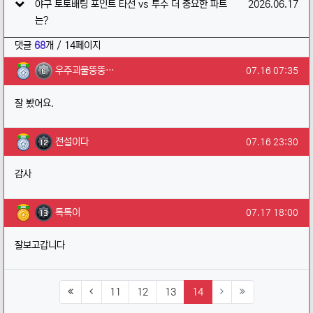
작성일
야구 토토배팅 포인트 타선 vs 투수 더 중요한 파트
2026.06.17
는?
댓글
68
개 / 14페이지
우주괴물뚱뚱보님의 댓글
작성일
우주괴물뚱뚱…
07.16 07:35
잘 봤어요.
전설이다님의 댓글
작성일
전설이다
07.16 23:30
감사
톡톡이님의 댓글
작성일
톡톡이
07.17 18:00
잘보고갑니다
(current)
11
12
13
14