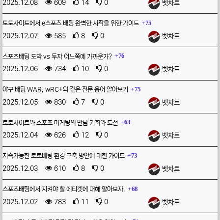
등록일
조회
추천
비추천
등록자
2025.12.08
609
14
0
벳차트
댓글
75
토토사이트에서 e스포츠 배팅 완벽한 시작을 위한 가이드
등록일
조회
추천
비추천
등록자
2025.12.07
585
8
0
벳차트
댓글
76
스포츠배팅 도박 vs 투자 어느쪽에 가까운가?
등록일
조회
추천
비추천
등록자
2025.12.06
734
10
0
벳차트
댓글
75
야구 배팅 WAR, wRC+와 같은 전문 용어 알아보기
등록일
조회
추천
비추천
등록자
2025.12.05
830
7
0
벳차트
댓글
63
토토사이트와 스포츠 마케팅의 만남 기회와 도전
등록일
조회
추천
비추천
등록자
2025.12.04
626
12
0
벳차트
댓글
73
지속가능한 토토배팅 환경 구축 방안에 대한 가이드
등록일
조회
추천
비추천
등록자
2025.12.03
610
8
0
벳차트
댓글
68
스포츠배팅에서 지켜야 할 에티켓에 대해 알아보자.
등록일
조회
추천
비추천
등록자
2025.12.02
783
11
0
벳차트