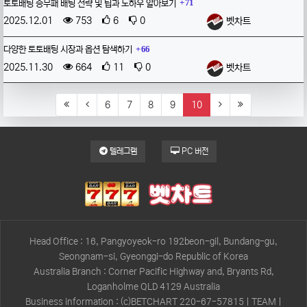
댓글
71
토토배팅 승무패 배팅 전략 및 팁과 노하우 알아보기
등록일
조회
추천
비추천
등록자
2025.12.01
753
6
0
벳차트
댓글
66
다양한 토토배팅 시장과 옵션 탐색하기
등록일
조회
추천
비추천
등록자
2025.11.30
664
11
0
벳차트
(current)
6
7
8
9
10
텔레그램
PC 버전
Head Office : 16, Pangyoyeok-ro 192beon-gil, Bundang-gu,
Seongnam-si, Gyeonggi-do Republic of Korea
Australia Branch : Corner Pacific Highway and, Bryants Rd,
Loganholme QLD 4129 Australia
Business information : (c)BETCHART 220-67-57815 | TEAM |