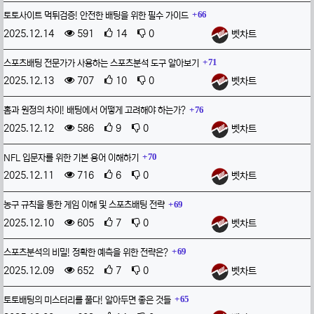
댓글
66
토토사이트 먹튀검증! 안전한 배팅을 위한 필수 가이드
등록일
조회
추천
비추천
등록자
2025.12.14
591
14
0
벳차트
댓글
71
스포츠배팅 전문가가 사용하는 스포츠분석 도구 알아보기
등록일
조회
추천
비추천
등록자
2025.12.13
707
10
0
벳차트
댓글
76
홈과 원정의 차이! 배팅에서 어떻게 고려해야 하는가?
등록일
조회
추천
비추천
등록자
2025.12.12
586
9
0
벳차트
댓글
70
NFL 입문자를 위한 기본 용어 이해하기
등록일
조회
추천
비추천
등록자
2025.12.11
716
6
0
벳차트
댓글
69
농구 규칙을 통한 게임 이해 및 스포츠배팅 전략
등록일
조회
추천
비추천
등록자
2025.12.10
605
7
0
벳차트
댓글
69
스포츠분석의 비밀! 정확한 예측을 위한 전략은?
등록일
조회
추천
비추천
등록자
2025.12.09
652
7
0
벳차트
댓글
65
토토배팅의 미스터리를 풀다! 알아두면 좋은 것들