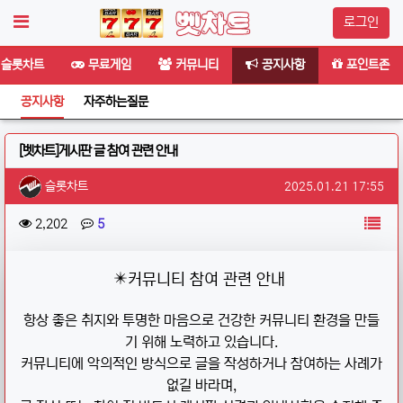
로그인
슬롯차트
무료게임
커뮤니티
공지사항
포인트존
공지사항
자주하는질문
[벳차트]게시판 글 참여 관련 안내
작성자 정보
작성
작성일
슬롯차트
2025.01.21 17:55
컨텐츠 정보
목
조회
댓글
2,202
5
본문
✴️
커뮤니티 참여 관련 안내
항상 좋은 취지와 투명한 마음으로 건강한 커뮤니티 환경을 만들
기 위해 노력하고 있습니다.
커뮤니티에 악의적인 방식으로 글을 작성하거나 참여하는 사례가
없길 바라며,