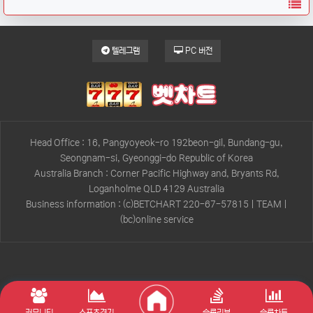
목
텔레그램
PC 버전
Head Office : 16, Pangyoyeok-ro 192beon-gil, Bundang-gu,
Seongnam-si, Gyeonggi-do Republic of Korea
Australia Branch : Corner Pacific Highway and, Bryants Rd,
Loganholme QLD 4129 Australia
Business information : (c)BETCHART 220-67-57815 | TEAM |
(bc)online service
커뮤니티
스포츠경기
슬롯리뷰
슬롯차트