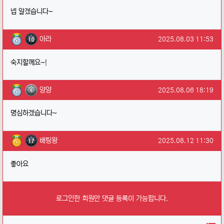
넵 알겠습니다~
아라님의 댓글
작성일
아라
2025.08.03 11:53
숙지할께요~!
양양님의 댓글
작성일
양양
2025.08.06 18:19
명심하겠습니다~
배팅왕님의 댓글
작성일
배팅왕
2025.08.12 11:30
좋아요
로그인한 회원만 댓글 등록이 가능합니다.