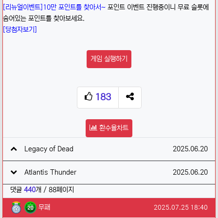
[리뉴얼이벤트]10만 포인트를 찾아서~
포인트 이벤트 진행중이니 무료 슬롯에
숨어있는 포인트를 찾아보세요.
[당첨자보기]
게임 실행하기
183
추천
SNS 공유
환수율차트
관련자료
작성일
Legacy of Dead
2025.06.20
작성일
Atlantis Thunder
2025.06.20
댓글
440
개 / 88페이지
무패님의 댓글
작성일
무패
2025.07.25 18:40