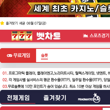
상단 네비
즐겨찾기
새글
08월 07일(금)
메인 메뉴
로고
스포츠경기
무료게임
슬롯
01.
프로그마틱 플레이, 플레이엔고,노리미트시티, 릴렉스게이밍, 넷엔트, 
02.
각 게임사별 실서비스의 평균 환수율(RTP), 일주일 환수율(RTP), 당일
03.
무료슬롯에 10만 포인트가 숨어 있습니다. 최소 10분 이상 게임을 하시
벳차트 - 무료슬롯 분류 목록