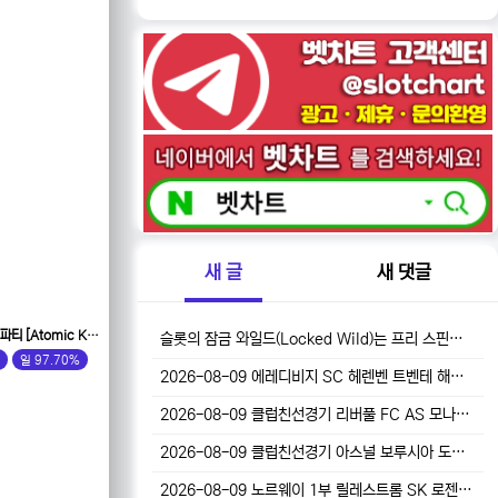
새 글
새 댓글
놀라운 고양이 파티 [Atomic Kittens]
슬롯의 잠금 와일드(Locked Wild)는 프리 스핀에서 어떻게 활용될까?
일 97.70%
2026-08-09 에레디비지 SC 헤렌벤 트벤테 해외축구분석 무료중계 스포츠분석
2026-08-09 클럽친선경기 리버풀 FC AS 모나코 해외축구분석 무료중계 스포츠분석
2026-08-09 클럽친선경기 아스널 보루시아 도르트문트 해외축구분석 무료중계 스포츠분석
2026-08-09 노르웨이 1부 릴레스트롬 SK 로젠보리 BK 해외축구분석 무료중계 스포츠분석