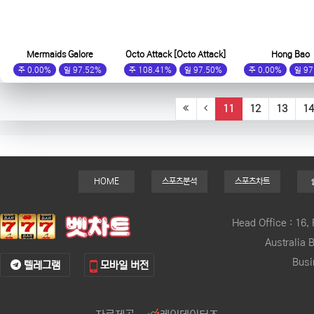
Mermaids Galore
Octo Attack [Octo Attack]
Hong Bao
주 0.00%
일 97.52%
주 108.41%
일 97.50%
주 0.00%
일 97
(current)
11
12
13
14
HOME
스포츠분석
스포츠차트
Head Office : 16
Australia 
Busi
텔레그램
모바일 버전