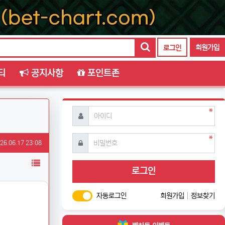
회원가입
로그인
티
공지사항
포인트존
필수
아이디
필수
비밀번호
성일
26.06.17 23:08
목록
로그인
자동로그인
회원가입
정보찾기