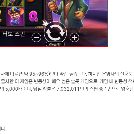
조사에 따르면 약 95~96%)보다 약간 높습니다. 하지만 운영사의 선호도에
 출시한 이 게임은 변동성이 매우 높은 슬롯 게임으로, 게임 내 변동성 척
5,000배이며, 당첨 확률은 7,932,011번의 스핀 중 1번으로 양호한
니다.