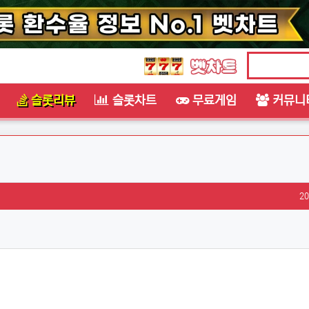
슬롯리뷰
슬롯차트
무료게임
커뮤니
작
20