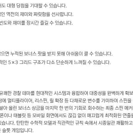
도 대형 당첨을 기대할 수 있습니다.
적인 역전의 재미와 짜릿함을 선사합니다.
빈도와 재미를 장시간 즐길 수 있습니다.
으면 누적된 보너스 팟을 받지 못해 아쉬움이 클 수 있습니다.
인 5×3 그리드 구조가 다소 단순하게 느껴질 수 있습니다.
하고 유쾌한 경찰 테마를 현대적인 시스템과 융합하여 대중성을 완벽하게 확
정에 멀티플라이어, 리스핀, 릴 확장 등 다채로운 변수를 가미하여 스핀을
쌓아 올린 보너스 상금을 마지막 한 번의 기회로 회수하는 최종 스핀 메커
폰이나 태블릿 등 모바일 화면에서도 끊김 없이 매끄럽게 최적화된 연출을
고 있습니다. 탄탄한 수학적 모델과 직관적인 규칙 속에서 시종일관 쾌활하
 슬롯 게임입니다.