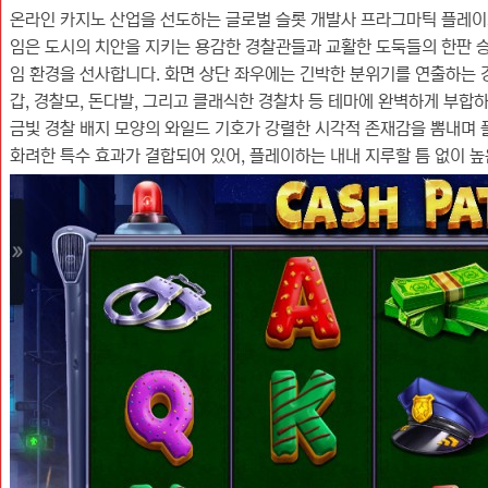
온라인 카지노 산업을 선도하는 글로벌 슬롯 개발사 프라그마틱 플레이가 선
임은 도시의 치안을 지키는 용감한 경찰관들과 교활한 도둑들의 한판 
임 환경을 선사합니다. 화면 상단 좌우에는 긴박한 분위기를 연출하는 
갑, 경찰모, 돈다발, 그리고 클래식한 경찰차 등 테마에 완벽하게 부합
금빛 경찰 배지 모양의 와일드 기호가 강렬한 시각적 존재감을 뽐내며
화려한 특수 효과가 결합되어 있어, 플레이하는 내내 지루할 틈 없이 