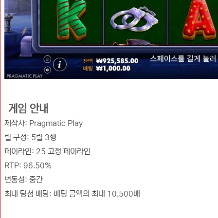
게임 안내
제작사: Pragmatic Play
릴 구성: 5릴 3행
페이라인: 25 고정 페이라인
RTP: 96.50%
변동성: 중간
최대 당첨 배당: 베팅 금액의 최대 10,500배