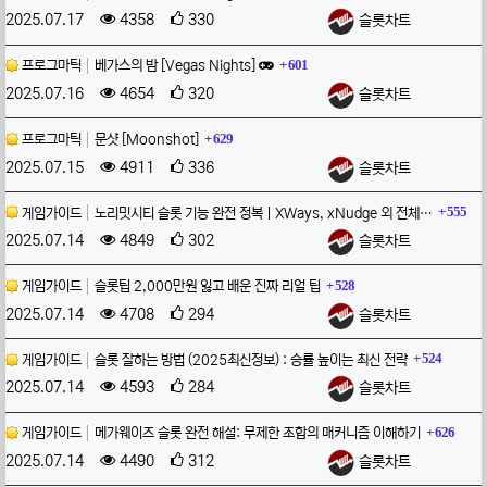
등록일
조회
추천
등록자
2025.07.17
4358
330
슬롯차트
댓글
601
프로그마틱
베가스의 밤 [Vegas Nights]
등록일
조회
추천
등록자
2025.07.16
4654
320
슬롯차트
댓글
629
프로그마틱
문샷 [Moonshot]
등록일
조회
추천
등록자
2025.07.15
4911
336
슬롯차트
댓글
555
게임가이드
노리밋시티 슬롯 기능 완전 정복 | XWays, xNudge 외 전체…
등록일
조회
추천
등록자
2025.07.14
4849
302
슬롯차트
댓글
528
게임가이드
슬롯팁 2,000만원 잃고 배운 진짜 리얼 팁
등록일
조회
추천
등록자
2025.07.14
4708
294
슬롯차트
댓글
524
게임가이드
슬롯 잘하는 방법 (2025최신정보) : 승률 높이는 최신 전략
등록일
조회
추천
등록자
2025.07.14
4593
284
슬롯차트
댓글
626
게임가이드
메가웨이즈 슬롯 완전 해설: 무제한 조합의 매커니즘 이해하기
등록일
조회
추천
등록자
2025.07.14
4490
312
슬롯차트