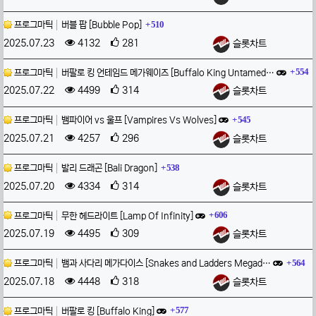
댓글
510
프로그마틱
버블 팝 [Bubble Pop]
등록일
조회
추천
등록자
2025.07.23
4132
281
슬롯차트
댓글
554
프로그마틱
버팔로 킹 언테임드 메가웨이즈 [Buffalo King Untamed…
등록일
조회
추천
등록자
2025.07.22
4499
314
슬롯차트
댓글
545
프로그마틱
뱀파이어 vs 울프 [Vampires Vs Wolves]
등록일
조회
추천
등록자
2025.07.21
4257
296
슬롯차트
댓글
538
프로그마틱
발리 드래곤 [Bali Dragon]
등록일
조회
추천
등록자
2025.07.20
4334
314
슬롯차트
댓글
606
프로그마틱
무한 헤드라이트 [Lamp Of Infinity]
등록일
조회
추천
등록자
2025.07.19
4495
309
슬롯차트
댓글
564
프로그마틱
뱀과 사다리 메가다이스 [Snakes and Ladders Megad…
등록일
조회
추천
등록자
2025.07.18
4448
318
슬롯차트
댓글
577
프로그마틱
버팔로 킹 [Buffalo King]