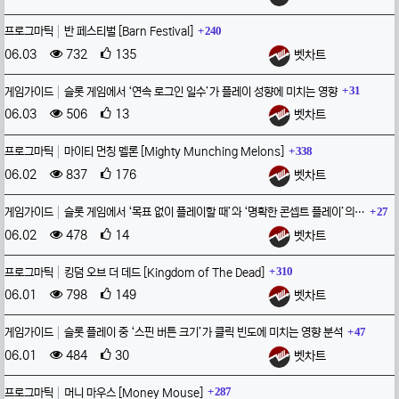
댓글
240
프로그마틱
반 페스티벌 [Barn Festival]
등록일
조회
추천
등록자
06.03
732
135
벳차트
댓글
31
게임가이드
슬롯 게임에서 ‘연속 로그인 일수’가 플레이 성향에 미치는 영향
등록일
조회
추천
등록자
06.03
506
13
벳차트
댓글
338
프로그마틱
마이티 먼칭 멜론 [Mighty Munching Melons]
등록일
조회
추천
등록자
06.02
837
176
벳차트
댓글
27
게임가이드
슬롯 게임에서 ‘목표 없이 플레이할 때’와 ‘명확한 콘셉트 플레이’의…
등록일
조회
추천
등록자
06.02
478
14
벳차트
댓글
310
프로그마틱
킹덤 오브 더 데드 [Kingdom of The Dead]
등록일
조회
추천
등록자
06.01
798
149
벳차트
댓글
47
게임가이드
슬롯 플레이 중 ‘스핀 버튼 크기’가 클릭 빈도에 미치는 영향 분석
등록일
조회
추천
등록자
06.01
484
30
벳차트
댓글
287
프로그마틱
머니 마우스 [Money Mouse]