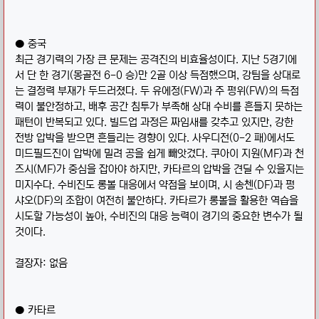
● 중국
최근 경기력의 가장 큰 문제는 공격진의 비효율성이다. 지난 5경기에
서 단 한 경기(몽골전 6-0 승)만 2골 이상 득점했으며, 강팀을 상대로
는 결정력 부재가 두드러졌다. 두 유에정(FW)과 주 펑위(FW)의 득점
력이 불안정하고, 배후 공간 침투가 부족해 상대 수비를 흔들지 못하는
패턴이 반복되고 있다. 빌드업 과정은 짜임새를 갖추고 있지만, 강한
전방 압박을 받으면 흔들리는 경향이 있다. 사우디전(0-2 패)에서도
미드필드진이 압박에 밀려 공을 쉽게 빼앗겼다. 쿠아이 지원(MF)과 천
즈시(MF)가 중심을 잡아야 하지만, 카타르의 압박을 견딜 수 있을지는
미지수다. 수비진도 롱볼 대응에서 약점을 보이며, 시 송첸(DF)과 펑
샤오(DF)의 조합이 여전히 불안하다. 카타르가 롱볼을 활용한 역습을
시도할 가능성이 높아, 수비진의 대응 능력이 경기의 중요한 변수가 될
것이다.
결장자: 없음
● 카타르