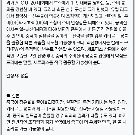
과거 AFC U-20 대회에서 호주에게 1-9 대패를 당하는 등, 수비 붕
괴를 경험한 바 있다. 그러나 최근 선수 구성이 크게 변했다. 유럽 리그
에서 활약하는 선수들이 합류하며 조직력이 개선되었고, 센터백 알-우
이(DF)와 샤하비(DF)의 조합이 수비 안정감을 더해주고 있다. 공격진
에서는 알-하산(MF)과 타하(MF)가 중원에서 빠른 공격 전환을 이끌
수 있으며, 중국이 점유율을 높이려는 전략을 펼칠 경우 카타르는 롱볼
을 활용한 빠른 역습을 시도할 가능성이 크다. 최전방에서는 칼레드 구
다(FW)의 득점력이 변수로 작용할 수 있으며, 세트피스 상황에서 위협
적인 모습을 보일 전망이다. 중국의 수비진이 공중볼 경합에서 약점을
드러내는 만큼, 세트피스를 적극 활용할 가능성이 높다.
결장자: 없음
● 결론
중국이 점유율을 끌어올리겠지만, 실질적인 득점 기대치는 높지 않다.
카타르는 롱볼과 세트피스를 활용한 역습 전략을 사용할 가능성이 크
며, 중국의 빌드업이 흔들릴 경우 의외의 결과가 나올 수도 있다. 하지
만 전반적인 조직력과 경기 운영에서 중국이 더 우세한 만큼, 한 골 차
승리를 거둘 가능성이 높다.