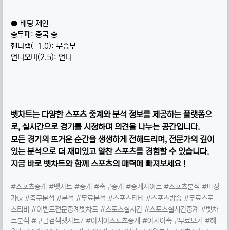
● 베팅 제안
승무패: 중국 승
핸디캡(-1.0): 무승부
언더오버(2.5): 언더
벳차트는 다양한 스포츠 중계와 분석 정보를 제공하는 플랫폼으
로, 실시간으로 경기를 시청하며 의견을 나누는 공간입니다.
모든 경기의 뜨거운 순간을 생생하게 전해드리며, 전문가의 깊이
있는 분석으로 더 재미있고 알찬 스포츠를 경험할 수 있습니다.
지금 바로 벳차트와 함께 스포츠의 매력에 빠져보세요 !
​#스포츠중계 #벳차트 #중계 #축구중계 #중계사이트 #스포츠분석 #마징
가tv #축구분석 #분석 #무료분석 #스포츠티비 #스포츠방송 #무료스포
츠티비 #이벤트전문중계벳차트 #스포츠실시간 #스포츠실시간중계 #벳차
트분석 #구글검색벳차트7 #아시아스포츠중계 #아시아축구무료보기 #해