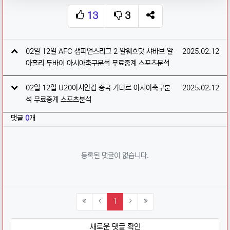
13
3
추천
비추천
SNS 공유
관련자료
작성일
02일 12일 AFC 챔피언스리그 2 알웨흐닷 샤바브 알
2025.02.12
아흘리 두바이 아시아축구분석 무료중계 스포츠분석
작성일
02일 12일 U20아시안컵 중국 카타르 아시아축구분
2025.02.12
석 무료중계 스포츠분석
댓글
0
개
등록된 댓글이 없습니다.
(current)
1
새로운 댓글 확인