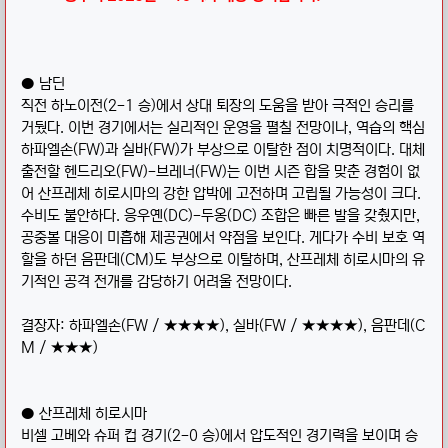
● 남딘
직전 하노이전(2-1 승)에서 상대 퇴장의 도움을 받아 극적인 승리를
거뒀다. 이번 경기에서는 실리적인 운영을 펼칠 전망이나, 역습의 핵심
하파엘손(FW)과 실바(FW)가 부상으로 이탈한 점이 치명적이다. 대체
출전할 헨드리오(FW)-브레너(FW)는 이번 시즌 합을 맞춘 경험이 없
어 산프레체 히로시마의 강한 압박에 고전하며 고립될 가능성이 크다.
수비도 불안하다. 응우옌(DC)-두옹(DC) 조합은 빠른 발을 갖췄지만,
공중볼 대응이 미흡해 제공권에서 약점을 보인다. 게다가 수비 보호 역
할을 하던 음판데(CM)도 부상으로 이탈하며, 산프레체 히로시마의 유
기적인 공격 전개를 감당하기 어려울 전망이다.
결장자: 하파엘손(FW / ★★★★), 실바(FW / ★★★★), 음판데(C
M / ★★★)
● 산프레체 히로시마
비셀 고베와 슈퍼 컵 경기(2-0 승)에서 압도적인 경기력을 보이며 승