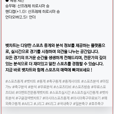
● 베팅 제안
승무패: 산프레체 히로시마 승
핸디캡(+1.0): 산프레체 히로시마 승
언더오버(2.5): 언더
벳차트는 다양한 스포츠 중계와 분석 정보를 제공하는 플랫폼으
로, 실시간으로 경기를 시청하며 의견을 나누는 공간입니다.
모든 경기의 뜨거운 순간을 생생하게 전해드리며, 전문가의 깊이
있는 분석으로 더 재미있고 알찬 스포츠를 경험할 수 있습니다.
지금 바로 벳차트와 함께 스포츠의 매력에 빠져보세요 !
​#스포츠중계 #벳차트 #중계 #축구중계 #중계사이트 #스포츠분석 #마징
가tv #축구분석 #분석 #무료분석 #스포츠티비 #스포츠방송 #무료스포
츠티비 #이벤트전문중계벳차트 #스포츠실시간 #스포츠실시간중계 #벳차
트분석 #구글검색벳차트7 #아시아스포츠중계 #아시아축구무료보기 #해
외축구중계 #A리그 #J리그 #K리그 #국내축구 #일본축구 #호주축구