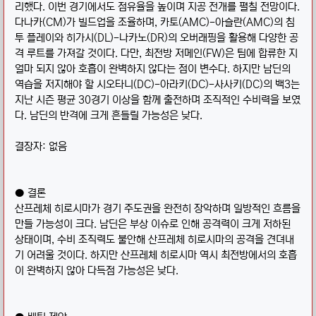
리했다. 이번 경기에서도 점유율을 높이며 지공 전개를 펼칠 전망이다.
다나카(CM)가 빌드업을 조율하며, 카토(AMC)-아슬란(AMC)의 침
투 플레이와 히가시(DL)-나카노(DR)의 오버래핑을 활용해 다양한 공
격 루트를 가져갈 것이다. 다만, 최전방 저메인(FW)은 팀에 합류한 지
얼마 되지 않아 호흡이 완벽하지 않다는 점이 변수다. 하지만 남딘의
역습을 저지해야 할 시오타니(DC)-아라키(DC)-사사키(DC)의 백3는
지난 시즌 평균 30경기 이상을 함께 출전하며 조직적인 수비력을 보였
다. 남딘의 반격에 크게 흔들릴 가능성은 낮다.
결장자: 없음
● 결론
산프레체 히로시마가 경기 주도권을 완전히 장악하며 일방적인 흐름을
만들 가능성이 크다. 남딘은 부상 이슈로 인해 공격력이 크게 저하된
상태이며, 수비 조직력도 불안해 산프레체 히로시마의 공격을 견뎌내
기 어려울 것이다. 하지만 산프레체 히로시마 역시 최전방에서의 호흡
이 완벽하지 않아 다득점 가능성은 낮다.