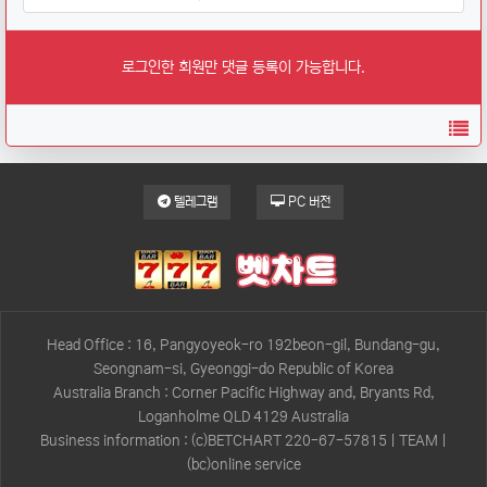
로그인한 회원만 댓글 등록이 가능합니다.
목
텔레그램
PC 버전
Head Office : 16, Pangyoyeok-ro 192beon-gil, Bundang-gu,
Seongnam-si, Gyeonggi-do Republic of Korea
Australia Branch : Corner Pacific Highway and, Bryants Rd,
Loganholme QLD 4129 Australia
Business information : (c)BETCHART 220-67-57815 | TEAM |
(bc)online service