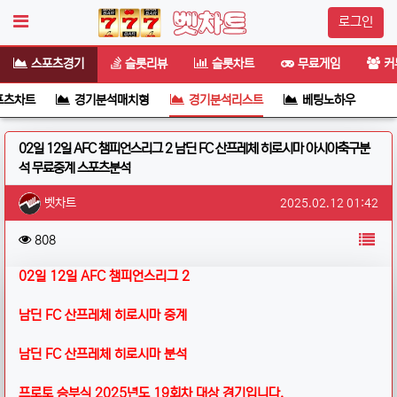
로그인
스포츠경기
슬롯리뷰
슬롯차트
무료게임
커
포츠차트
경기분석매치형
경기분석리스트
베팅노하우
02일 12일 AFC 챔피언스리그 2 남딘 FC 산프레체 히로시마 아시아축구분
석 무료중계 스포츠분석
작성자 정보
작성
작성일
벳차트
2025.02.12 01:42
컨텐츠 정보
목
조회
808
본문
02일 12일 AFC 챔피언스리그 2
남딘 FC 산프레체 히로시마 중계
남딘 FC 산프레체 히로시마 분석
프로토 승부식 2025년도 19회차 대상 경기입니다.