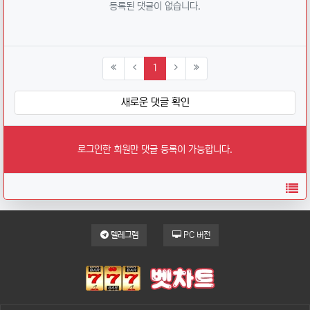
등록된 댓글이 없습니다.
(current)
1
새로운 댓글 확인
로그인한 회원만 댓글 등록이 가능합니다.
목
텔레그램
PC 버전