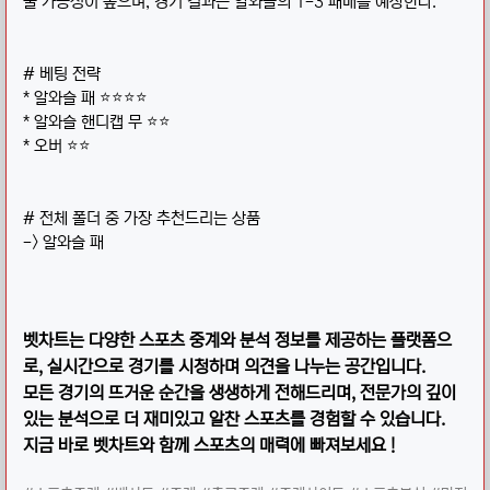
둘 가능성이 높으며, 경기 결과는 알와슬의 1-3 패배를 예상한다.
# 베팅 전략
* 알와슬 패 ⭐⭐⭐⭐
* 알와슬 핸디캡 무 ⭐⭐
* 오버 ⭐⭐
# 전체 폴더 중 가장 추천드리는 상품
-> 알와슬 패
벳차트는 다양한 스포츠 중계와 분석 정보를 제공하는 플랫폼으
로, 실시간으로 경기를 시청하며 의견을 나누는 공간입니다.
모든 경기의 뜨거운 순간을 생생하게 전해드리며, 전문가의 깊이
있는 분석으로 더 재미있고 알찬 스포츠를 경험할 수 있습니다.
지금 바로 벳차트와 함께 스포츠의 매력에 빠져보세요 !