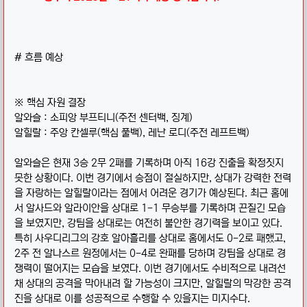
# 흐름 예상
※ 핵심 자원 결장
알와슬 : 소피앙 부프티니(주전 센터백, 징계)
알힐랄 : 주앙 칸셀루(핵심 풀백), 레난 로디(주전 레프트백)
알와슬은 현재 3승 2무 2패를 기록하며 아직 16강 진출을 확정짓지
못한 상황이다. 이번 경기에서 승점이 절실하지만, 상대가 강력한 전력
을 자랑하는 알힐랄이라는 점에서 어려운 경기가 예상된다. 최근 홈에
서 알사드와 알라이안을 상대로 1-1 무승부를 기록하며 끈질긴 모습
을 보였지만, 강팀을 상대로는 여전히 불안한 경기력을 보이고 있다.
특히 사우디리그의 강호 알아흘리를 상대로 홈에서도 0-2로 패했고,
2주 전 알나스르 원정에서는 0-4로 완패를 당하며 강팀을 상대로 경
쟁력이 떨어지는 모습을 보였다. 이번 경기에서도 수비적으로 내려선
채 상대의 공격을 막아내려 할 가능성이 크지만, 알힐랄의 막강한 공격
진을 상대로 이를 성공적으로 수행할 수 있을지는 미지수다.