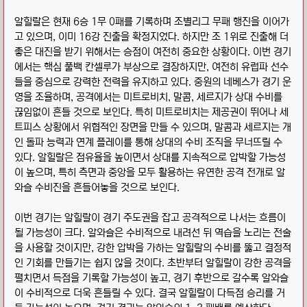
알힐랄은 현재 6승 1무 0패를 기록하며 조별리그 무패 행진을 이어가
고 있으며, 이미 16강 진출을 확정지었다. 하지만 조 1위로 진출해 더
좋은 대진을 받기 위해서는 승점이 여전히 중요한 상황이다. 이번 경기
에서는 핵심 풀백 칸셀루가 부상으로 결장하지만, 여전히 유럽파 선수
들을 중심으로 강력한 전력을 유지하고 있다. 중원의 네베스가 경기 운
영을 조율하며, 공격에서는 미트로비치, 말콤, 세르지가 상대 수비를
끊임없이 흔들 것으로 보인다. 특히 미트로비치는 제공권이 뛰어나 세
트피스 상황에서 위협적인 장면을 만들 수 있으며, 말콤과 세르지는 개
인 돌파 능력과 연계 플레이를 통해 상대의 수비 조직을 무너뜨릴 수
있다. 알힐랄은 점유율을 높이면서 상대를 지속적으로 압박할 가능성
이 높으며, 특히 측면과 중앙을 모두 활용하는 유연한 공격 전개로 알
와슬 수비진을 흔들어놓을 것으로 보인다.
이번 경기는 알힐랄이 경기 주도권을 잡고 공격적으로 나서는 흐름이
될 가능성이 크다. 알와슬은 수비적으로 내려선 뒤 역습을 노리는 전술
을 사용할 것이지만, 강한 압박을 가하는 알힐랄의 수비를 뚫고 결정적
인 기회를 만들기는 쉽지 않을 것이다. 초반부터 알힐랄이 강한 공격을
펼치면서 득점을 기록할 가능성이 높고, 경기 후반으로 갈수록 알와슬
이 수비적으로 더욱 흔들릴 수 있다. 결국 알힐랄이 다득점 승리를 거