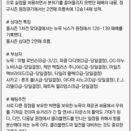
으로 실점을 허용하면서 분위기를 끌어올리지 못했던 패배의 내용. 정
규시즌 원정경기에서는 2연패 흐름속에 12승14패 성적.
# 상대전 특징
올시즌 1차전 맞대결에서는 뉴욕 닉스가 원정에서 126-139 패배를
기록했다.
올시즌 상대전 2연패 흐름.
# 부상자
뉴욕 : 미첼 로빈슨(B급-3/2), 파콤 다디엣(D급-당일결정), OG 아누
노비(A급-당일결정), 케빈 맥컬러스 주니어(C급-당일결정), 마일즈
맥브라이드(D급-당일결정), 타일러 콜렉(D급-당일결정)
시카고 : 론조 볼(A급-당일결정), 아다마 사노고(D급-당일결정), E.J.
리델(D급-당일결정), 패트릭 윌리엄스(B급-당일결정)
# 베팅추천
서로 다른 장점을 보유한 빅맨을 보유한 뉴욕이 제공권 싸움에서 우위
를 가져갈 것이며 슛거리가 긴 칼 앤서니 타운스의 활약도 기대가 된
다. 다만, 다음날 원정에서 클리블랜드를 만나는 일정을 위해서 힘을
분산해야 하는 뉴욕 이다. 클리블랜드와 일전을 대비하는 것도 중요한