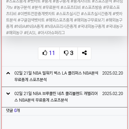
​#스포츠중계 #벳차트 #중계 #농구중계 #중계사이트 #스포츠분석 #마징
가tv #농구분석 #분석 #무료분석 #스포츠티비 #스포츠방송 #무료스포
츠티비 #이벤트전문중계벳차트 #스포츠실시간 #스포츠실시간중계 #벳차
트분석 #구글검색벳차트 #해외스포츠중계 #해외농구무료보기 #해외농구
중계 #NBA#NBA중계 #NBA프리시즌중계 #국내외농구중계 #국내농구
#해외농구 #EASL #아시아슈퍼리그
11
3
추천
비추천
SNS 공유
관련자료
작성일
02일 21일 NBA 밀워키 벅스 LA 클리퍼스 NBA분석
2025.02.20
무료중계 스포츠분석
작성일
02일 21일 NBA 브루클린 네츠 클리블랜드 캐벌리어
2025.02.20
스 NBA분석 무료중계 스포츠분석
댓글
0
개