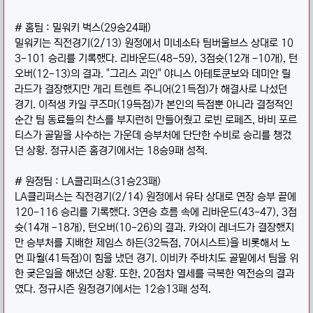
# 홈팀 : 밀워키 벅스(29승24패)
밀워키는 직전경기(2/13) 원정에서 미네소타 팀버울브스 상대로 10
3-101 승리를 기록했다. 리바운드(48-59), 3점슛(12개 -10개), 턴
오버(12-13)의 결과. "그리스 괴인" 야니스 아테토쿤보와 데미안 릴
라드가 결장했지만 게리 트렌트 주니어(21득점)가 해결사로 나섰던
경기. 이적생 카일 쿠즈마(19득점)가 본인의 득점뿐 아니라 결정적인
순간 팀 동료들의 찬스를 부지런히 만들어줬고 로빈 로페즈, 바비 포르
티스가 골밑을 사수하는 가운데 승부처에 단단한 수비로 승리를 챙겼
던 상황. 정규시즌 홈경기에서는 18승9패 성적.
# 원정팀 : LA클리퍼스(31승23패)
LA클리퍼스는 직전경기(2/14) 원정에서 유타 상대로 연장 승부 끝에
120-116 승리를 기록했다. 3연승 흐름 속에 리바운드(43-47), 3점
슛(14개 -18개), 턴오버(10-26)의 결과. 카와이 레너드가 결장했지
만 승부처를 지배한 제임스 하든(32득점, 7어시스트)을 비롯해서 노
먼 파월(41득점)이 힘을 냈던 경기. 이비카 주바치도 골밑에서 팀을 위
한 궂은일을 해냈던 상황. 또한, 20점차 열세를 극복한 역전승의 결과
였다. 정규시즌 원정경기에서는 12승13패 성적.