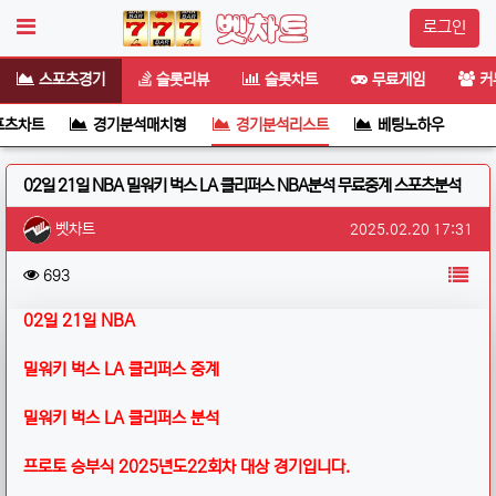
로그인
스포츠경기
슬롯리뷰
슬롯차트
무료게임
커
포츠차트
경기분석매치형
경기분석리스트
베팅노하우
02일 21일 NBA 밀워키 벅스 LA 클리퍼스 NBA분석 무료중계 스포츠분석
작성자 정보
작성
작성일
벳차트
2025.02.20 17:31
컨텐츠 정보
목
조회
693
본문
02일 21일 NBA
밀워키 벅스 LA 클리퍼스 중계
밀워키 벅스 LA 클리퍼스 분석
프로토 승부식 2025년도22회차 대상 경기입니다.