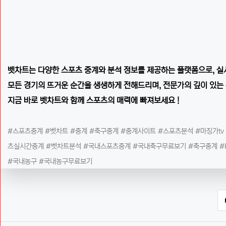
벳차트는 다양한 스포츠 중계와 분석 정보를 제공하는 플랫폼으로, 실
모든 경기의 뜨거운 순간을 생생하게 전해드리며, 전문가의 깊이 있는 
지금 바로 벳차트와 함께 스포츠의 매력에 빠져보세요 !
​#스포츠중계 #벳차트 #중계 #축구중계 #중계사이트 #스포츠분석 #마징가t
츠실시간중계 #벳차트분석 #국내스포츠중계 #국내축구무료보기 #축구중계 #K리
#국내농구 #국내농구무료보기
관련자료