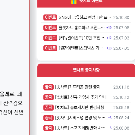
벳차트 이벤트
등록일
이벤트
SNS에 공유하고 랜덤 1만 포인트 받자!
25.10.30
댓글
등록일
이벤트
슬롯차트 홍보하고 포인트 받자
10
25.07.05
댓글
등록일
이벤트
[리뉴얼이벤트]10만 포인트를 찾아서~
12
25.07.03
댓글
등록일
이벤트
[월간이벤트]스타벅스 기프티콘 이벤트
13
25.07.05
벳차트 공지사항
등록일
공지
[벳차트]기프티콘 관련 공지
26.01.16
울레르, 페
등록일
공지
[벳차트] 신규 게임사 추가 안내
25.10.12
시 전력감으
등록일
공지
[벳차트] 홍보게시판 변경사항
25.09.18
격진이 전면
댓글
등록일
공지
[벳차트]서비스명 변경 및 도메인 안내
3
25.08.24
댓글
등록일
공지
[벳차트] 스포츠 배당변화 차트 기능 추가
5
25.08.08