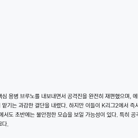
핵심 용병 브루노를 내보내면서 공격진을 완전히 재편했으며, 에
 맡기는 과감한 결단을 내렸다. 하지만 이들이 K리그2에서 즉
면에서도 초반에는 불안정한 모습을 보일 가능성이 있다. 특히 공
크다.