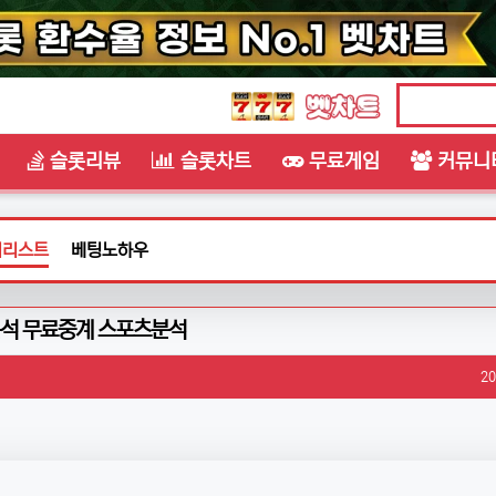
슬롯리뷰
슬롯차트
무료게임
커뮤니
석리스트
베팅노하우
L분석 무료중계 스포츠분석
작
20