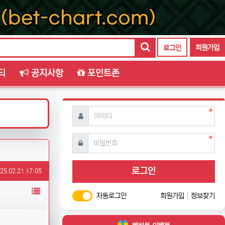
회원가입
로그인
티
공지사항
포인트존
필수
아이디
필수
비밀번호
로그인
성일
25.02.21 17:05
목록
자동로그인
회원가입
정보찾기