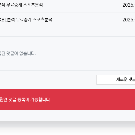
작성일
구분석 무료중계 스포츠분석
2025.
작성일
그/KBL분석 무료중계 스포츠분석
2025.
된 댓글이 없습니다.
새로운 댓글
원만 댓글 등록이 가능합니다.