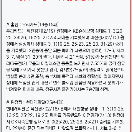
# 홈팀 : 우리카드(14승15패)
우리카드는 직전경기(2/19) 원정에서 KB손해보험 상대로 1-3(20:
25, 28:26, 19:25, 21:25) 패배를 기록했으며 이전경기(2/15) 원
정에서 삼성화재 상대로 3-1(19:25, 25:23, 25:20, 31:29) 승리
를 기록했다. 2연승이 중단 되는 패배가 나왔으며 블로킹 12-6, 서브
3-7, 범실 31-20의 결과. 니콜리치(21득점, 51%)가 분전했지만 알
리(6득점)가 무릎과 아킬레스건 통증을 느키면서 7.55%의 공격 점유
율 밖에 가져가지 못했던 경기. 김지한(7득점)의 결정력도 떨어졌으며
범실을 쏟아냈던 또한, 승부처에 목적타 서브의 정확성이 떨어지면서
상대에 득점을 쉽게 내줬고 연속 블로킹 실점을 허용하면서 분위기가
넘겨줬던 패배의 내용. 정규시즌 홈경기에서는 7승7패 성적.
# 원정팀 : 현대캐피탈(25승4패)
현대캐피탈은 직전경기(2/18) 홈에서 대한항공 상대로 1-3(19:25,
13:25, 25:22, 19:25) 패배를 기록했으며 이전경기(2/13) 원정에
서 OK저축은행 상대로 3-0(25:20, 25:23, 25:21) 승리를 기록했
다. 2연승이 중단 되는 패배가 나왔으며 블로킹 4-11, 서브 3-6, 범