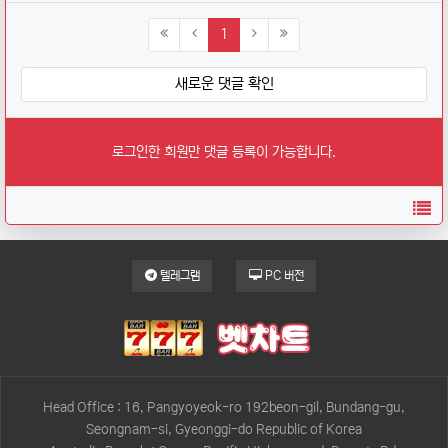
(current)
1
새로운 댓글 확인
로그인한 회원만 댓글 등록이 가능합니다.
목
텔레그램
PC 버전
Head Office : 16, Pangyoyeok-ro 192beon-gil, Bundang-gu,
Seongnam-si, Gyeonggi-do Republic of Korea