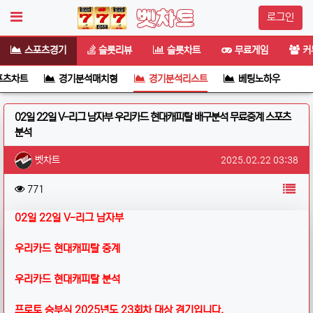
로그인
스포츠경기
슬롯리뷰
슬롯차트
무료게임
커
포츠차트
경기분석매치형
경기분석리스트
베팅노하우
02일 22일 V-리그 남자부 우리카드 현대캐피탈 배구분석 무료중계 스포츠
분석
작성자 정보
작성
작성일
벳차트
2025.02.22 03:38
컨텐츠 정보
목
조회
771
본문
02일 22일 V-리그 남자부
우리카드 현대캐피탈 중계
우리카드 현대캐피탈 분석
프로토 승부식 2025년도 23회차 대상 경기입니다.