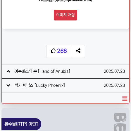
- 자료제공: 벳차트(https://bet-chart.com)
이미지 저장
268
추천
SNS 공유
관련자료
작성일
아누비스의 손 [Hand of Anubis]
2025.07.23
작성일
럭키 피닉스 [Lucky Phoenix]
2025.07.23
목
환수율(RTP) 이란?