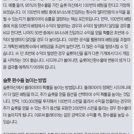
다. 예를 들어, 95%의 환수율을 가진 슬롯 머신에서 100번의 배팅을 한다고 가정해
보겠습니다. 이 100번의 배팅 중에 보너스에 진입하는 횟수와 얼마만큼의 수익을 올
릴 수 있는지가 플레이어의 승률을 결정하는 핵심 포인트입니다. 만약, 100번의 배팅
중에 처음 50번의 배팅에서 수익이 발생하는 경우와 수익이 발생하지 않았을 경우를
비교 한다면, 나머지 50번 중에서 보너스에 진입하고 수익을 얻을 확률은 초반에 수
익이 발생하지 않았을 경우 더 높아집니다. 이러한 공식을 활용하여 배팅금을 조절하
고 계획된 배팅횟수에서 배팅금을 조금씩 늘린다면, 더 많은 수익을 발생시킬 수 있
습니다. ※ 단 초반에 수익이 발생한 경우 슬롯머신을 옮겨 다른 기계에서 다시 게임
을 시작하는 것이 좋습니다. 시드머니가 불어나면, 슬롯머신환수율에 변동이 생겨 다
음 결과를 예측하기 어려워 집니다.
슬롯 환수율 높이는 방법
슬롯머신에서 플레이어의 확률을 높이는 방법입니다. 플레이어의 정해진 시드머니에
서 더 많은 배팅을 하고, 추가 슬롯을 얻을 옵션을 선택하여 수익 확률을 높이는 것입
니다. 만약, 100,000원을 투자해서 100번의 스핀을 돌려서 수익을 창출하는 경우와
추가 슬롯을 얻을 수 있는 추가 옵션을 포함한 200번의 스핀을 돌리는 경우 환수율이
더 높아지게 됩니다. 이로써 플레이어는 같은 금액으로 수익률 즉, 환수율을 높일 수
있습니다.