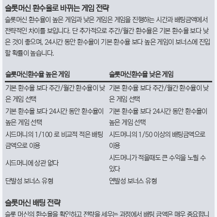
슬롯머신 환수율로 바뀌는 게임 전략
슬롯머신 환수율이 높은 게임과 낮은 게임은 게임을 진행하는 시간과 배팅금액에서
전략적인 차이를 보입니다. 단 추가적으로 주간/월간 환수율은 기본 환수율 보다 낮
은 것이 좋으며, 24시간 동안 환수율이 기본 환수율 보다 높은 게임이 보너스에 진입
할 확률이 높습니다.
슬롯머신환수율 높은 게임
슬롯머신환수율 낮은 게임
기본 환수율 보다 주간/월간 환수율이 낮
기본 환수율 보다 주간/월간 환수율이 낮
은 게임 선택
은 게임 선택
기본 환수율 보다 24시간 동안 환수율이
기본 환수율 보다 24시간 동안 환수율이
높은 게임 선택
높은 게임 선택
시드머니의 1/100 로 비교적 적은 배팅
시드머니의 1/50 이상의 배팅금액으로
금액으로 이용
이용
시드머니가 적을때도 큰 수익을 노릴 수
시드머니에 상관 없다
있다
단발성 보너스 유형
연발성 보너스 유형
슬롯머신 배팅 전략
슬롯 머신의 환수율을 확인하고 전략을 세우는 과정에서 배팅 금액은 매우 중요합니