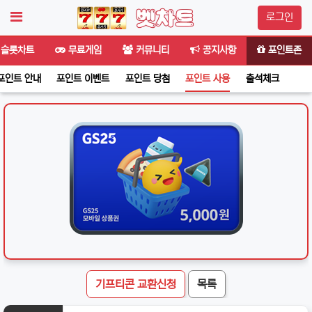
로그인
슬롯차트
무료게임
커뮤니티
공지사항
포인트존
포인트 안내
포인트 이벤트
포인트 당첨
포인트 사용
출석체크
기프티콘 교환신청
목록