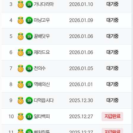
3
가나다라마
2026.01.10
대기중
4
마냥고우
2026.01.09
대기중
5
꿀배닷우
2026.01.06
대기중
6
제라드요
2026.01.06
대기중
7
천의수
2026.01.05
대기중
8
역배의신
2026.01.01
대기중
9
다먹읍시다
2025.12.30
대기중
10
일타백피
2025.12.27
지급완료
11
삐처링툭
2025.12.27
지급완료