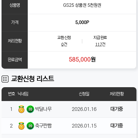
상품명
GS25 상품권 5천원권
가격
5,000P
교환 신청
지급 완료
처리현황
0
건
117
건
585,000
원
완료금액
교환신청 리스트
번호
닉네임
신청일
처리현황
1
박달나무
2026.01.16
대기중
2
축구짠빱
2026.01.15
대기중