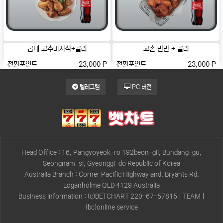
굽네 고추바사삭+콜라
교촌 반반 + 콜라
전환포인트
23,000 P
전환포인트
23,000 P
텔레그램
PC 버전
Head Office : 16, Pangyoyeok-ro 192beon-gil, Bundang-gu,
Seongnam-si, Gyeonggi-do Republic of Korea
Australia Branch : Corner Pacific Highway and, Bryants Rd,
Loganholme QLD 4129 Australia
Business information : (c)BETCHART 220-67-57815 | TEAM |
(bc)online service