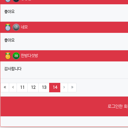
좋아요
네모님의 댓글
네모
좋아요
한방다섯방님의 댓글
한방다섯방
감사합니다
(current)
11
12
13
14
로그인한 회