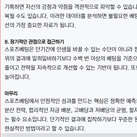
기록하면 자신의 강점과 약점을 객관적으로 파악할 수 있습니
복될 수도 있습니다. 이러한 데이터를 분석하면 불필요한 베팅
선의 가장 중요한 자료가 됩니다.
8. 장기적인 관점으로 접근하기
스포츠베팅은 단기간에 인생을 바꿀 수 있는 수단이 아니라 
위의 결과에 일희일비하기보다 수백 번 이상의 베팅을 기준으
줄이고 전략을 지속적으로 개선할 수 있는 기반이 됩니다. 
높아집니다.
마무리
스포츠베팅에서 안정적인 성과를 만드는 핵심은 정확한 예측
분산 전략, 합리적인 자금 배분, 고배당과 저배당의 균형, 
는 필수 요소입니다. 단기적인 결과에 집착하기보다 꾸준한 
현실적인 방법이라고 할 수 있습니다.