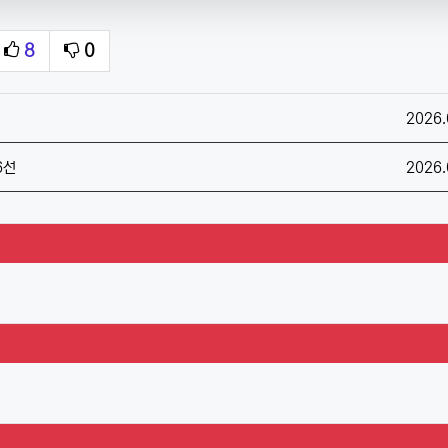
8
0
추천
비추천
작성일
2026.
작성일
6선
2026.