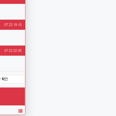
작성일
07.22 19:10
작성일
07.22 22:35
 확인
목록