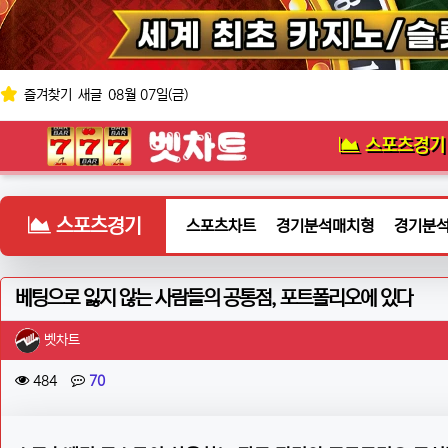
상단 네비
즐겨찾기
새글
08월 07일(금)
메인 메뉴
로고
스포츠경기
스포츠경기
스포츠차트
경기분석매치형
경기분
베팅으로 잃지 않는 사람들의 공통점, 포트폴리오에 있다
작성자 정보
작성
벳차트
컨텐츠 정보
조회
댓글
484
70
본문