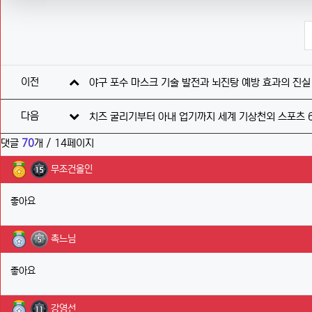
관련자료
이전
야구 포수 마스크 기술 발전과 뇌진탕 예방 효과의 진실
다음
치즈 굴리기부터 아내 업기까지 세계 기상천외 스포츠 
댓글
70
개 / 14페이지
무조건올인님의 댓글
무조건올인
좋아요
촉느님님의 댓글
촉느님
좋아요
강영선님의 댓글
강영선