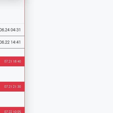
06.24 04:31
06.22 14:41
작성일
07.21 18:40
작성일
07.21 21:30
작성일
07.22 10:05