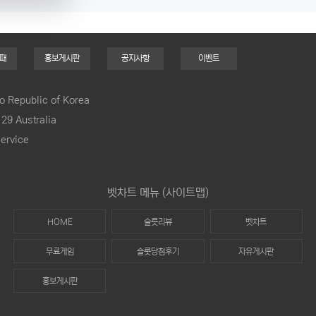
때
홍보게시판
공지사항
이벤트
o Republic of Korea
29 Australia
ervice
벳차트 메뉴 (사이트맵)
HOME
슬롯리뷰
벳차트
무료게임
슬롯당첨후기
자유게시판
홍보게시판