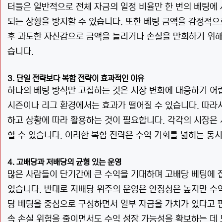
터들은 일반적으로 전체 자금의 일정 비율만 한 번의 베팅에
되는 상황을 방지할 수 있습니다. 또한 베팅 금액을 감정적으
후 과도한 자신감으로 금액을 늘리거나 손실을 만회하기 위해
습니다.
3. 단일 전략보다 복합 전략이 효과적인 이유
하나의 베팅 방식만 고집하는 것은 시장 변화에 대응하기 어
시즌이나 리그 환경에서는 효과가 떨어질 수 있습니다. 따라서
하고 상황에 따라 활용하는 것이 필요합니다. 각각의 시장은 
할 수 있습니다. 이러한 복합 전략은 수익 기회를 넓히는 동
4. 고배당과 저배당의 균형 있는 운영
많은 사람들이 단기간에 큰 수익을 기대하며 고배당 베팅에 
있습니다. 반대로 저배당 위주의 운영은 안정성은 높지만 수
당 베팅을 중심으로 구성하면서 일부 자금을 가치가 있다고 
속 손실 위험을 줄이면서도 수익 성장 가능성을 확보하는 데 