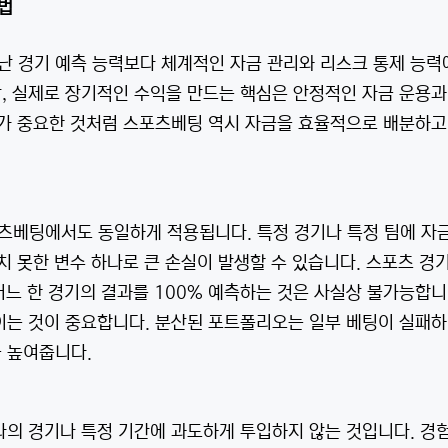
법
 경기 예측 능력보다 체계적인 자금 관리와 리스크 통제 능력
, 실제로 장기적인 수익을 만드는 핵심은 안정적인 자금 운용
리가 중요한 것처럼 스포츠베팅 역시 자금을 효율적으로 배분하고
츠베팅에서도 동일하게 적용됩니다. 특정 경기나 특정 팀에 자
치 못한 변수 하나로 큰 손실이 발생할 수 있습니다. 스포츠 경
어느 한 경기의 결과를 100% 예측하는 것은 사실상 불가능합니
이는 것이 중요합니다. 분산된 포트폴리오는 일부 베팅이 실패
 높여줍니다.
나의 경기나 특정 기간에 과도하게 투입하지 않는 것입니다. 경험