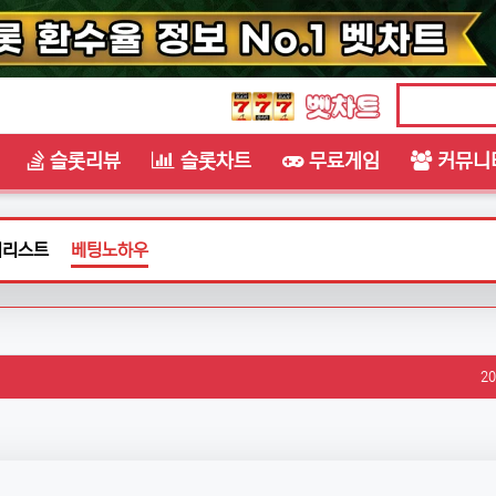
슬롯리뷰
슬롯차트
무료게임
커뮤니
석리스트
베팅노하우
작
20