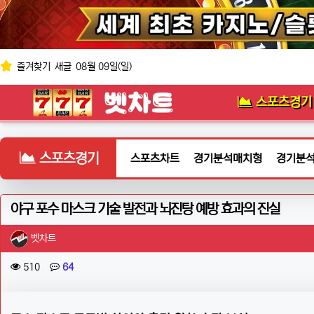
상단 네비
즐겨찾기
새글
08월 09일(일)
메인 메뉴
로고
스포츠경기
스포츠경기
스포츠차트
경기분석매치형
경기분
야구 포수 마스크 기술 발전과 뇌진탕 예방 효과의 진실
작성자 정보
작성
벳차트
컨텐츠 정보
조회
댓글
510
64
본문