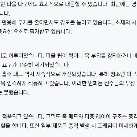
강한 파울 타구에도 효과적으로 대응할 수 있습니다. 최근에는 
니다.
를 활용해 무게를 줄이면서도 강도를 높이고 있습니다. 소재의 
중요한 요소로 평가받고 있습니다.
기로 이루어졌습니다. 파울 팁이 턱이나 목 부위를 강타하거나 
 요구가 꾸준히 제기되었습니다.
격 흡수 패드 역시 지속적으로 개선되었습니다. 특히 청소년 야
욱 엄격하게 적용하고 있습니다. 이러한 변화는 선수들의 부상
는 못했습니다.
 적용되고 있습니다. 고밀도 폼 패드와 다중 레이어 구조는 충
할을 합니다. 또한 일부 제품은 충격 발생 시 프레임이 미세하