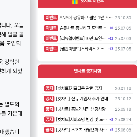
벳차트 이벤트
등록일
이벤트
SNS에 공유하고 랜덤 1만 포인트 받자!
25.10.30
니다. 오늘
댓글
등록일
이벤트
슬롯차트 홍보하고 포인트 받자
10
25.07.05
해 얼굴 골
댓글
등록일
이벤트
[리뉴얼이벤트]10만 포인트를 찾아서~
12
25.07.03
처음 도입되
댓글
등록일
이벤트
[월간이벤트]스타벅스 기프티콘 이벤트
13
25.07.05
욱 강력한
전하게 되었
벳차트 공지사항
등록일
공지
[벳차트]기프티콘 관련 공지
26.01.16
등록일
공지
[벳차트] 신규 게임사 추가 안내
25.10.12
는 별도의
등록일
공지
[벳차트] 홍보게시판 변경사항
25.09.18
수들 가운데
댓글
등록일
공지
[벳차트]서비스명 변경 및 도메인 안내
3
25.08.24
댓글
등록일
공지
[벳차트] 스포츠 배당변화 차트 기능 추가
5
25.08.08
확대했습니