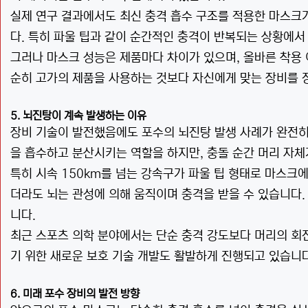
실제 연구 결과에서도 최신 충격 흡수 구조를 적용한 마스크
다. 특히 파울 팁과 같이 순간적인 충격이 반복되는 상황에서
그러나 마스크 성능은 제품마다 차이가 있으며, 올바른 착용 
순히 고가의 제품을 사용하는 것보다 자신에게 맞는 장비를 
5. 뇌진탕이 계속 발생하는 이유
장비 기술이 발전했음에도 포수의 뇌진탕 발생 사례가 완전히
을 흡수하고 분산시키는 역할을 하지만, 충돌 순간 머리 자체
특히 시속 150km를 넘는 강속구가 파울 팁 형태로 마스크에
더라도 뇌는 관성에 의해 움직이며 충격을 받을 수 있습니다
니다.
최근 스포츠 의학 분야에서는 단순 충격 강도보다 머리의 회
기 위한 새로운 보호 기술 개발도 활발하게 진행되고 있습니다
6. 미래 포수 장비의 발전 방향