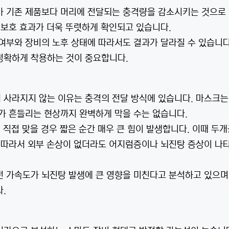
가 기존 제품보다 머리에 전달되는 충격량을 감소시키는 것으로
 보호 효과가 더욱 뚜렷하게 확인되고 있습니다.
여부와 장비의 노후 상태에 따라서도 결과가 달라질 수 있습니다
정확하게 착용하는 것이 중요합니다.
 사라지지 않는 이유는 충격의 전달 방식에 있습니다. 마스크는
가 흔들리는 현상까지 완벽하게 막을 수는 없습니다.
 직접 맞을 경우 짧은 순간 매우 큰 힘이 발생합니다. 이때 두
. 따라서 외부 손상이 없더라도 어지럼증이나 뇌진탕 증상이 나타
전 가속도가 뇌진탕 발생에 큰 영향을 미친다고 분석하고 있으며,
.