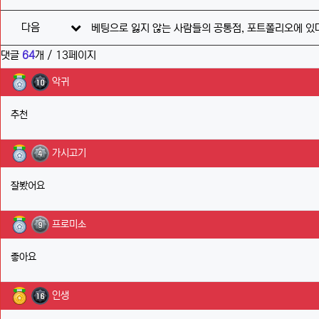
다음
베팅으로 잃지 않는 사람들의 공통점, 포트폴리오에 있
댓글
64
개 / 13페이지
악귀님의 댓글
악귀
추천
가시고기님의 댓글
가시고기
잘봤어요
프로미소님의 댓글
프로미소
좋아요
인생님의 댓글
인생