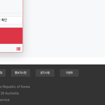
 확인
목록
때
홍보게시판
공지사항
이벤트
o Republic of Korea
29 Australia
ervice