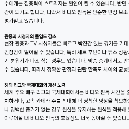
수에게는 집중력이 흐트러지는 원인이 될 수 있습니다. 반면 
간이 되기도 합니다. 따라서 비디오 판독은 단순한 판정 보
평가받고 있습니다.
관중과 시청자의 몰입도 감소
현장 관중과 TV 시청자들은 빠르고 박진감 있는 경기를 기
긴장감이 떨어질 수 있습니다. 특히 세트 후반이나 듀스 상
기 분위기가 다소 식는 경우도 있습니다. 방송 중계에서도 
수 있습니다. 따라서 정확한 판정과 관람 만족도 사이의 균형
해외 리그와 국제대회의 개선 노력
세계 주요 배구 리그와 국제대회에서는 비디오 판독 시간을 
치하거나, 고속 카메라 수를 확대해 더 명확한 영상을 확보
나 명백한 증거가 없는 경우 원심을 유지하는 원칙을 적용해 
이루어질 때 비디오 판독의 효율성도 더욱 높아질 수 있습니다