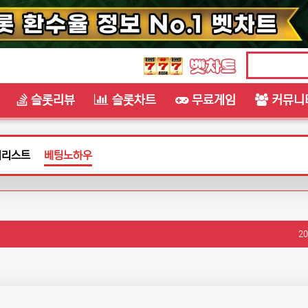
슬롯리뷰
슬롯차트
무료게임
커뮤니
석리스트
베팅노하우
작
20