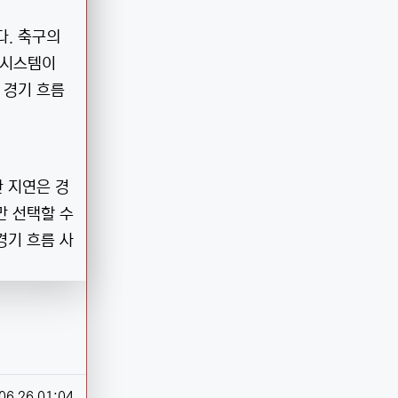
다. 축구의
 시스템이
 경기 흐름
 지연은 경
만 선택할 수
경기 흐름 사
06.26 01:04