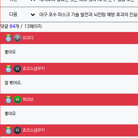
다음
야구 포수 마스크 기술 발전과 뇌진탕 예방 효과의 진실
댓글
64
개 / 13페이지
프라다님의 댓글
프라다
좋아요
쵸코스냅쿠키님의 댓글
쵸코스냅쿠키
잘 봤어요.
희러브님의 댓글
희러브
좋아요
쵸코스냅쿠키님의 댓글
쵸코스냅쿠키