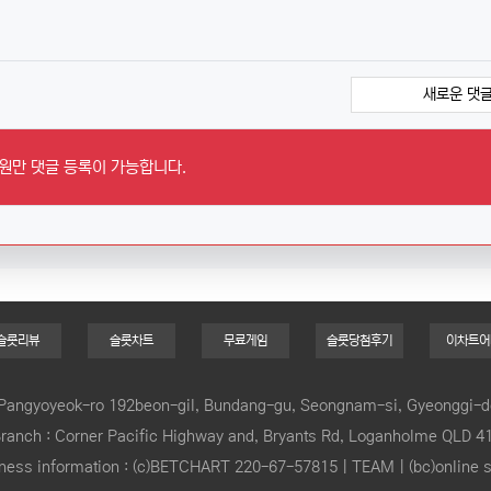
새로운 댓글
원만 댓글 등록이 가능합니다.
슬롯리뷰
슬롯차트
무료게임
슬롯당첨후기
이차트어
, Pangyoyeok-ro 192beon-gil, Bundang-gu, Seongnam-si, Gyeonggi-d
Branch : Corner Pacific Highway and, Bryants Rd, Loganholme QLD 41
ness information : (c)BETCHART 220-67-57815 | TEAM | (bc)online s