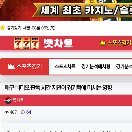
상단 네비
즐겨찾기
새글
08월 06일(목)
메인 메뉴
로고
스포츠경기
스포츠경기
스포츠차트
경기분석매치형
경기분
배구 비디오 판독 시간 지연이 경기력에 미치는 영향
작성자 정보
작성
벳차트
컨텐츠 정보
조회
댓글
487
64
본문