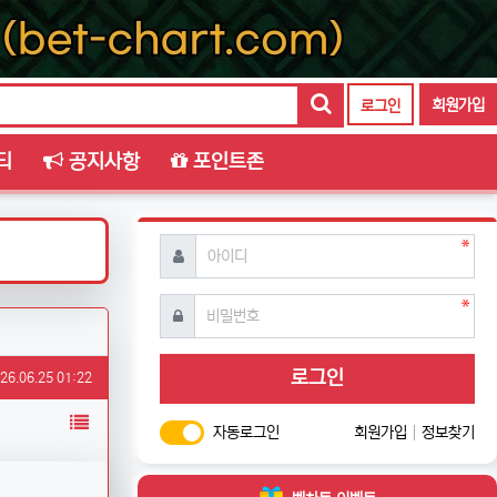
회원가입
로그인
티
공지사항
포인트존
필수
아이디
필수
비밀번호
로그인
성일
26.06.25 01:22
목록
자동로그인
회원가입
정보찾기