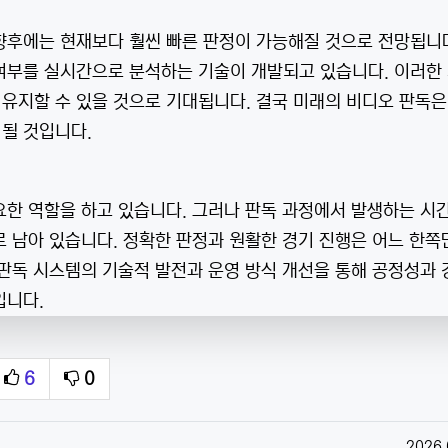
향후에는 현재보다 훨씬 빠른 판정이 가능해질 것으로 전망됩니
여부를 실시간으로 분석하는 기술이 개발되고 있습니다. 이러한
유지할 수 있을 것으로 기대됩니다. 결국 미래의 비디오 판독은
될 것입니다.
요한 역할을 하고 있습니다. 그러나 판독 과정에서 발생하는 시간
 남아 있습니다. 정확한 판정과 원활한 경기 진행은 어느 한쪽
판독 시스템의 기술적 발전과 운영 방식 개선을 통해 공정성과 
입니다.
6
0
추천
비추천
작성일
2026.