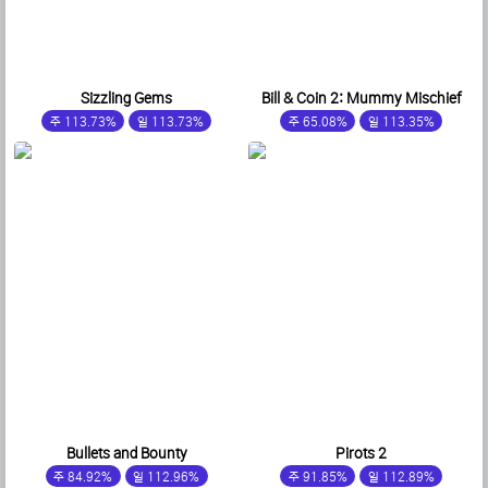
Sizzling Gems
Bill & Coin 2: Mummy Mischief
주 113.73%
일 113.73%
주 65.08%
일 113.35%
Bullets and Bounty
Pirots 2
주 84.92%
일 112.96%
주 91.85%
일 112.89%