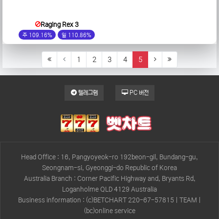
Raging Rex 3
주 109.16%
일 110.86%
(current)
1
2
3
4
5
텔레그램
PC 버전
Head Office : 16, Pangyoyeok-ro 192beon-gil, Bundang-gu,
Seongnam-si, Gyeonggi-do Republic of Korea
Australia Branch : Corner Pacific Highway and, Bryants Rd,
Loganholme QLD 4129 Australia
Business information : (c)BETCHART 220-67-57815 | TEAM |
(bc)online service