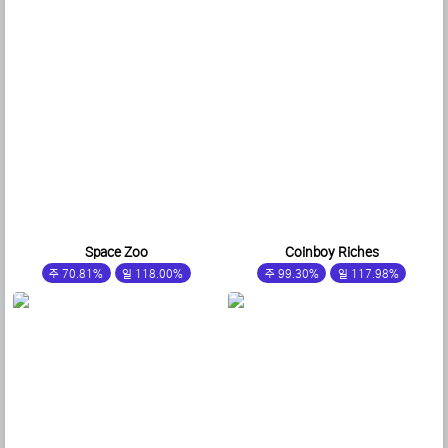
Space Zoo
Coinboy Riches
주 70.81%
일 118.00%
주 99.30%
일 117.98%