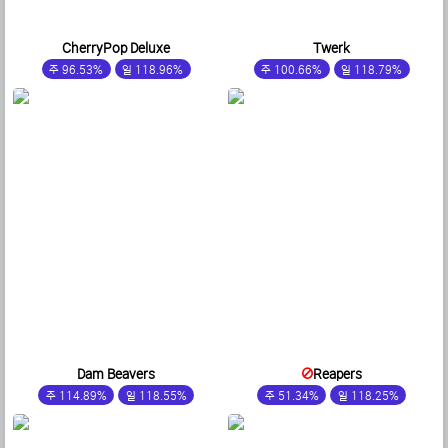
CherryPop Deluxe
Twerk
주 96.53%
일 118.96%
주 100.66%
일 118.79%
Dam Beavers
Reapers
주 114.89%
일 118.55%
주 51.34%
일 118.25%