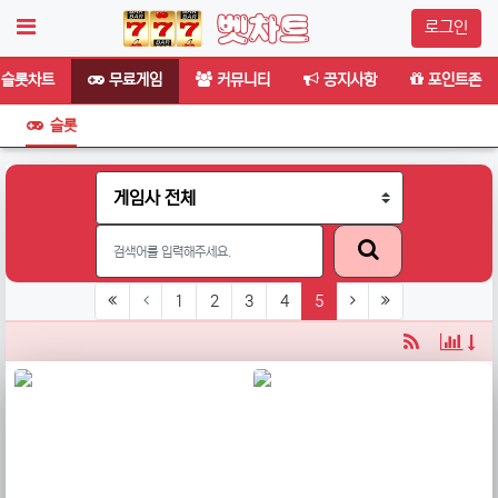
로그인
슬롯차트
무료게임
커뮤니티
공지사항
포인트존
슬롯
(current)
1
2
3
4
5
RSS
당일