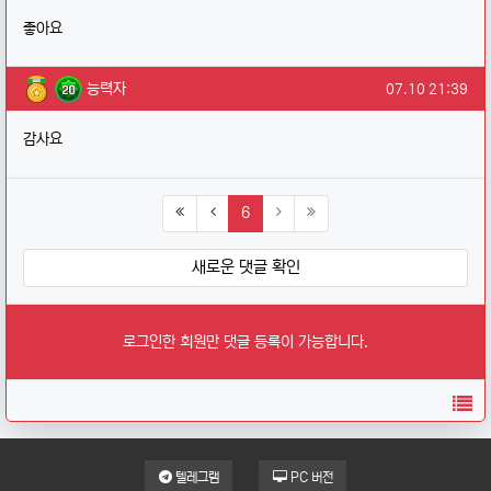
좋아요
능력자님의 댓글
작성일
능력자
07.10 21:39
감사요
(current)
6
새로운 댓글 확인
로그인한 회원만 댓글 등록이 가능합니다.
목
텔레그램
PC 버전