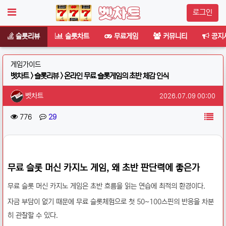
로그인
슬롯리뷰
슬롯차트
무료게임
커뮤니티
공지
분류
게임가이드
벳차트 > 슬롯리뷰 > 온라인 무료 슬롯게임의 초반 체감 인식
작성자 정보
작성
작성일
벳차트
2026.07.09 00:00
컨텐츠 정보
목
조회
댓글
776
29
본문
무료 슬롯 머신 카지노 게임, 왜 초반 판단력에 좋은가
무료 슬롯 머신 카지노 게임은 초반 흐름을 읽는 연습에 최적의 환경이다.
자금 부담이 없기 때문에 무료 슬롯체험으로 첫 50~100스핀의 반응을 차분
히 관찰할 수 있다.