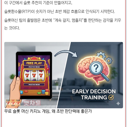
이 구간에서 슬롯 추천의 기준이 만들어지고,
슬롯환수율(RTP)이 숫자가 아닌 초반 체감 흐름으로 인식되기 시작한다.
슬롯머신 팁의 출발점은 초반에 “계속 갈지, 멈출지”를 판단하는 감각을 키우
는 것이다.
무료 슬롯 머신 카지노 게임, 왜 초반 판단력에 좋은가