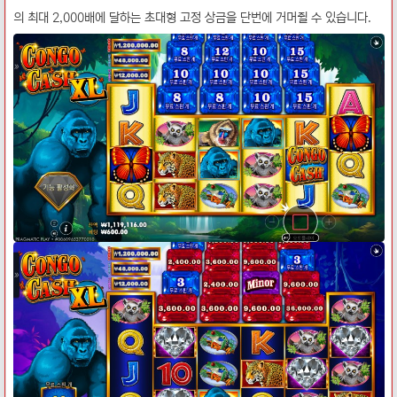
의 최대 2,000배에 달하는 초대형 고정 상금을 단번에 거머쥘 수 있습니다.