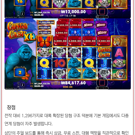
장점
전작 대비 1,296가지로 대폭 확장된 당첨 구조 덕분에 기본 게임에서도 다중
연계 당첨이 자주 발생합니다.
상단의 주얼 보드를 통해 즉시 상금, 무료 스핀, 대형 잭팟을 직관적으로 확인