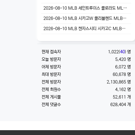
2026-08-10 MLB 세인트루이스 콜로라도 MLB분석 무료중계 스포츠분석
2026-08-10 MLB 시카고W 클리블랜드 MLB분석 무료중계 스포츠분석
2026-08-10 MLB 캔자스시티 시카고C MLB분석 무료중계 스포츠분석
현재 접속자
1,022(
40
) 명
오늘 방문자
5,420 명
어제 방문자
6,072 명
최대 방문자
60,678 명
전체 방문자
2,130,865 명
전체 회원수
4,162 명
전체 게시물
52,611 개
전체 댓글수
628,404 개