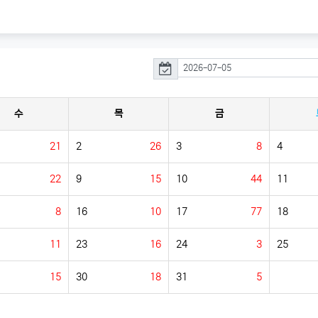
수
목
금
21
2
26
3
8
4
22
9
15
10
44
11
8
16
10
17
77
18
11
23
16
24
3
25
15
30
18
31
5