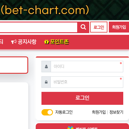
회원가입
로그인
티
공지사항
포인트존
필수
아이디
필수
비밀번호
로그인
자동로그인
회원가입
정보찾기