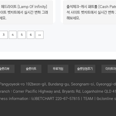
드라이트 [Lamp Of Infinity]
출석체크-캐시 패트롤 [Cash Patr
사이트 벳차트에서 실시간 변화 그래
석 사이트 벳차트에서 실시간 변화
세요.
해보세요.
3
4
5
6
슬롯리뷰
슬롯차트
무료게임
슬롯당첨후기
이차트어
, Pangyoyeok-ro 192beon-gil, Bundang-gu, Seongnam-si, Gyeonggi-d
Branch : Corner Pacific Highway and, Bryants Rd, Loganholme QLD 41
ness information : (c)BETCHART 220-67-57815 | TEAM | (bc)online s