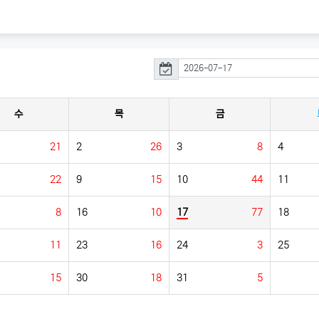
수
목
금
21
2
26
3
8
4
22
9
15
10
44
11
8
16
10
17
77
18
11
23
16
24
3
25
15
30
18
31
5