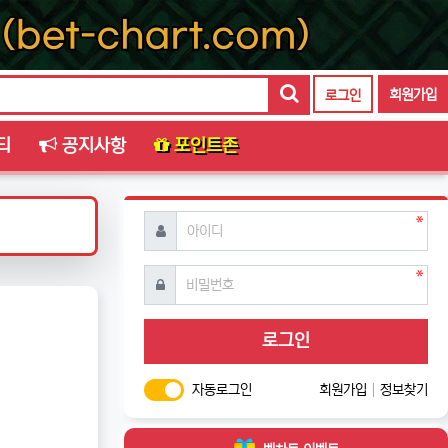
회원가입
로그인
티
공지사항
포인트존
필수
아이디
필수
비밀번호
로그인
자동로그인
회원가입
정보찾기