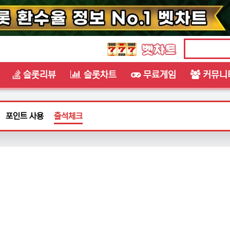
슬롯리뷰
슬롯차트
무료게임
커뮤니
포인트 사용
출석체크