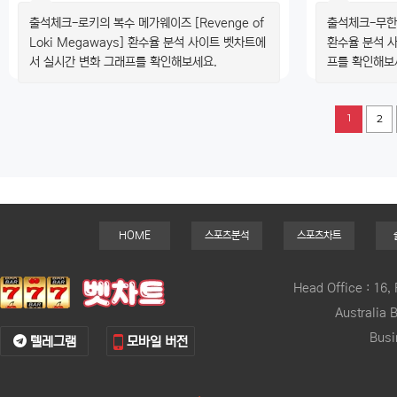
출석체크-로키의 복수 메가웨이즈 [Revenge of
출석체크-무한 헤
Loki Megaways] 환수율 분석 사이트 벳차트에
환수율 분석 
서 실시간 변화 그래프를 확인해보세요.
프를 확인해보
1
2
HOME
스포츠분석
스포츠차트
Head Office : 16
Australia 
Busi
텔레그램
모바일 버전