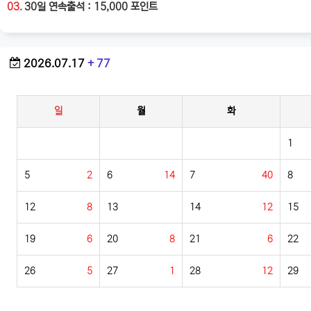
03.
30일 연속출석 : 15,000 포인트
2026.07.17
+ 77
일
월
화
1
5
2
6
14
7
40
8
12
8
13
14
12
15
19
6
20
8
21
6
22
26
5
27
1
28
12
29