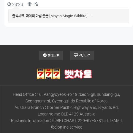
23:26
1일
출석체크-마야의 마법 들불 [Mayan Magic Wildfire] …
텔레그램
PC 버전
Head Office : 16, Pangyoyeok-ro 192beon-gil, Bundang-gu,
Seongnam-si, Gyeonggi-do Republic of Korea
Australia Branch : Corner Pacific Highway and, Bryants Rd,
Loganholme QLD 4129 Australia
Business information : (c)BETCHART 220-67-57815 | TEAM |
(bc)online service