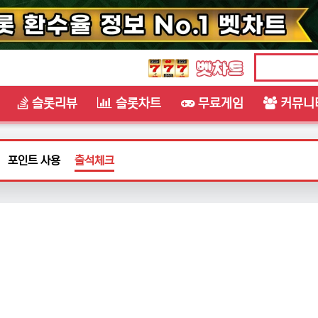
슬롯리뷰
슬롯차트
무료게임
커뮤니
포인트 사용
출석체크