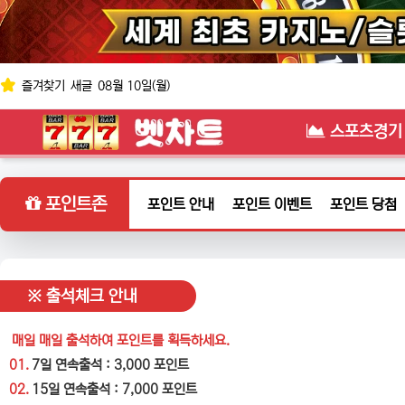
상단 네비
즐겨찾기
새글
08월 10일(월)
메인 메뉴
로고
스포츠경기
포인트존
포인트 안내
포인트 이벤트
포인트 당첨
※ 출석체크 안내
매일 매일 출석하여 포인트를 획득하세요.
01.
7일 연속출석 : 3,000 포인트
02.
15일 연속출석 : 7,000 포인트