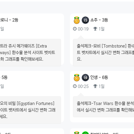
콜로니
- 2등
소주
- 3등
1일
00:19
1일
라 쥬시 메가웨이즈 [Extra
출석체크-묘비 [Tombstone] 환
aways] 환수율 분석 사이트 벳차트
트 벳차트에서 실시간 변화 그래프
변화 그래프를 확인해보세요.
요.
 5등
인생
- 6등
1일
00:25
1일
 비밀 [Egyptian Fortunes]
출석체크-Tsar Wars 환수율 분
사이트 벳차트에서 실시간 변화 그래
에서 실시간 변화 그래프를 확인해
세요.