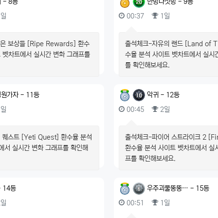
이
- 8등
한방다섯방
- 9등
1일
00:37
1일
보상들 [Ripe Rewards] 환수
출석체크-자유의 랜드 [Land of Th
트 벳차트에서 실시간 변화 그래프를
수율 분석 사이트 벳차트에서 실시
를 확인해보세요.
원가자
- 11등
악귀
- 12등
1일
00:45
2일
스트 [Yeti Quest] 환수율 분석
출석체크-파이어 스트라이크 2 [Fire 
에서 실시간 변화 그래프를 확인해
환수율 분석 사이트 벳차트에서 실
프를 확인해보세요.
 14등
우주괴물뚱뚱…
- 15등
2일
00:51
1일